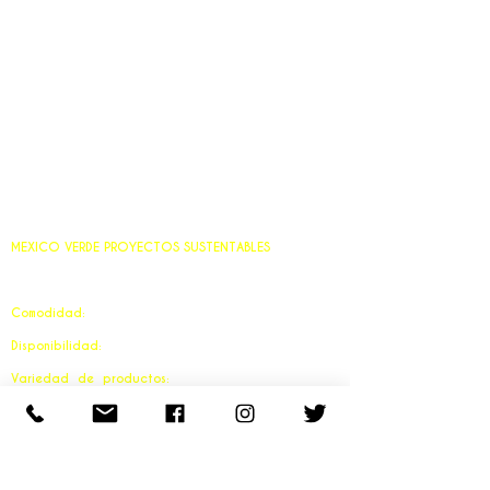
MEXICO VERDE PROYECTOS SUSTENTABLES
Somos una tienda en línea que ofrece los siguiente
beneficios:
Comodidad:
Comprar desde la comodidad de tú
hogar ú oficina, sin necesidad de desplazarse.
Disponibilidad:
Abierto 24/7 horas, para comprar en
cualquier momento que les resulte conveniente.
Variedad de productos:
Acceso a una gama de
productos que quizás no encuentren en tiendas
físicas locales.
Comparación de precios:
Facilita comparar precios
entre diferentes proveedores para encontrar las
mejores ofertas.
Ofertas y descuentos:
Ofrece descuentos y