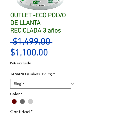
OUTLET -ECO POLVO
DE LLANTA
RECICLADA 3 años
Precio
 $1,499.00 
Precio
$1,100.00
de
IVA excluido
oferta
TAMAÑO (Cubeta 19 Lts)
*
Color
*
Cantidad
*