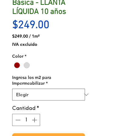
Básica - LLANTA
LÍQUIDA 10 años
Precio
$249.00
$249.00
/
1m²
$249.00
IVA excluido
por
1
Color
*
Metro
cuadrado
Ingresa los m2 para
Impermeabilizar
*
Cantidad
*